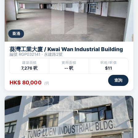
葵涌
葵灣工業大廈 / Kwai Wan Industrial Building
編號 RGP032141 · 永建路2號
建築面積
實用面積
呎租/呎價
7,276 呎
-- 呎
$11
查詢
HK$ 80,000
/月