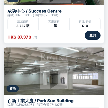
成功中心 / Success Centre
編號 C0786280 · 打磚坪街26-38號
建築面積
實用面積
呎租/呎價
8,737 呎
-- 呎
$10
查詢
HK$ 87,370
/月
葵涌
百新工業大廈 / Park Sun Building
編號 RGP8286961 · 和宜合道97-107號