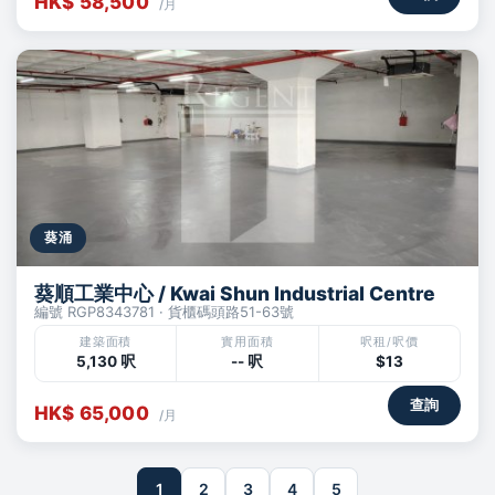
HK$ 58,500
/月
葵涌
葵順工業中心 / Kwai Shun Industrial Centre
編號 RGP8343781 · 貨櫃碼頭路51-63號
建築面積
實用面積
呎租/呎價
5,130 呎
-- 呎
$13
查詢
HK$ 65,000
/月
1
2
3
4
5