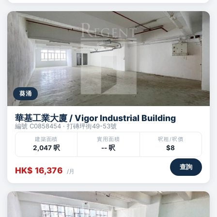
葵涌
華基工業大廈 / Vigor Industrial Building
編號 C0858454 · 打磚坪街49-53號
建築面積
實用面積
呎租/呎價
2,047 呎
-- 呎
$8
查詢
HK$ 16,376
/月