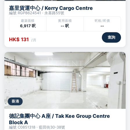
嘉里貨運中心 / Kerry Cargo Centre
編號 RGP8624541 · 永基路55號
建築面積
實用面積
呎租/呎價
6,917 呎
-- 呎
--
查詢
HK$ 131
/月
葵涌
德記集團中心 A座 / Tak Kee Group Centre
Block A
編號 C0851318 · 藍田街30-38號