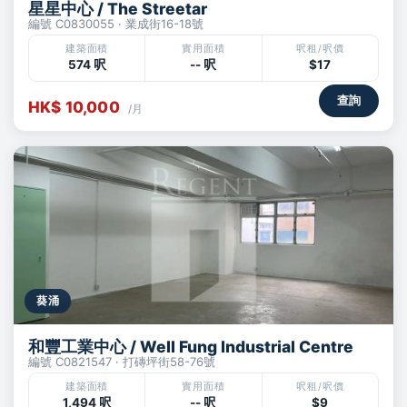
星星中心 / The Streetar
編號 C0830055 · 業成街16-18號
建築面積
實用面積
呎租/呎價
574 呎
-- 呎
$17
查詢
HK$ 10,000
/月
葵涌
和豐工業中心 / Well Fung Industrial Centre
編號 C0821547 · 打磚坪街58-76號
建築面積
實用面積
呎租/呎價
1,494 呎
-- 呎
$9