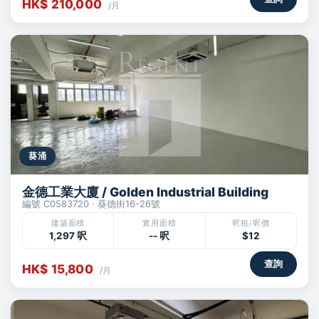
HK$ 210,000
/月
葵涌
金德工業大廈 / Golden Industrial Building
編號 C0583720 · 葵德街16-26號
建築面積
實用面積
呎租/呎價
1,297 呎
-- 呎
$12
查詢
HK$ 15,800
/月