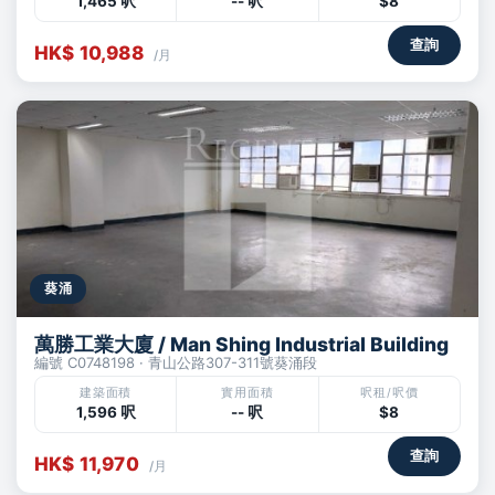
1,465 呎
-- 呎
$8
查詢
HK$ 10,988
/月
葵涌
萬勝工業大廈 / Man Shing Industrial Building
編號 C0748198 · 青山公路307-311號葵涌段
建築面積
實用面積
呎租/呎價
1,596 呎
-- 呎
$8
查詢
HK$ 11,970
/月