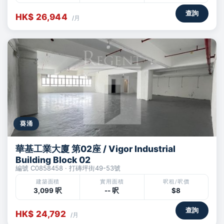
查詢
HK$ 26,944
/月
葵涌
華基工業大廈 第02座 / Vigor Industrial
Building Block 02
編號 C0858458 · 打磚坪街49-53號
建築面積
實用面積
呎租/呎價
3,099 呎
-- 呎
$8
查詢
HK$ 24,792
/月