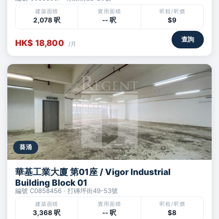
建築面積
實用面積
呎租/呎價
2,078 呎
-- 呎
$9
查詢
HK$ 18,800
/月
葵涌
華基工業大廈 第01座 / Vigor Industrial
Building Block 01
編號 C0858456 · 打磚坪街49-53號
建築面積
實用面積
呎租/呎價
3,368 呎
-- 呎
$8