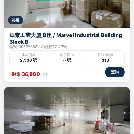
葵涌
華業工業大廈 B座 / Marvel Industrial Building
Block B
編號 C0837368 · 葵豐街17-23號
建築面積
實用面積
呎租/呎價
2,938 呎
-- 呎
$13
查詢
HK$ 36,800
/月