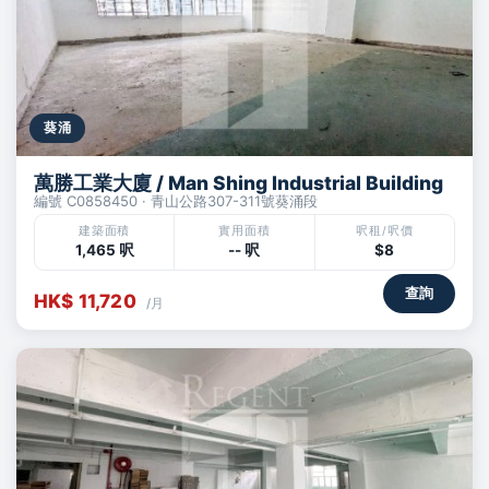
葵涌
萬勝工業大廈 / Man Shing Industrial Building
編號 C0858450 · 青山公路307-311號葵涌段
建築面積
實用面積
呎租/呎價
1,465 呎
-- 呎
$8
查詢
HK$ 11,720
/月