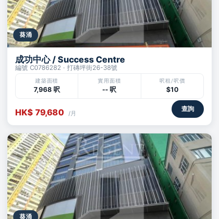
葵涌
成功中心 / Success Centre
編號 C0786282 · 打磚坪街26-38號
建築面積
實用面積
呎租/呎價
7,968 呎
-- 呎
$10
查詢
HK$ 79,680
/月
葵涌