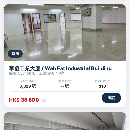
葵涌
華發工業大廈 / Wah Fat Industrial Building
編號 C0745818 · 工業街10-14號
建築面積
實用面積
呎租/呎價
3,829 呎
-- 呎
$10
查詢
HK$ 38,800
/月