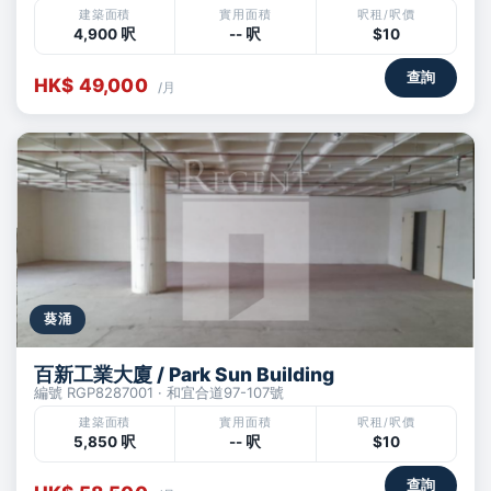
建築面積
實用面積
呎租/呎價
4,900 呎
-- 呎
$10
查詢
HK$ 49,000
/月
葵涌
百新工業大廈 / Park Sun Building
編號 RGP8287001 · 和宜合道97-107號
建築面積
實用面積
呎租/呎價
5,850 呎
-- 呎
$10
查詢