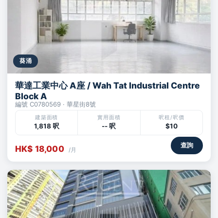
葵涌
華達工業中心 A座 / Wah Tat Industrial Centre
Block A
編號 C0780569 · 華星街8號
建築面積
實用面積
呎租/呎價
1,818 呎
-- 呎
$10
查詢
HK$ 18,000
/月