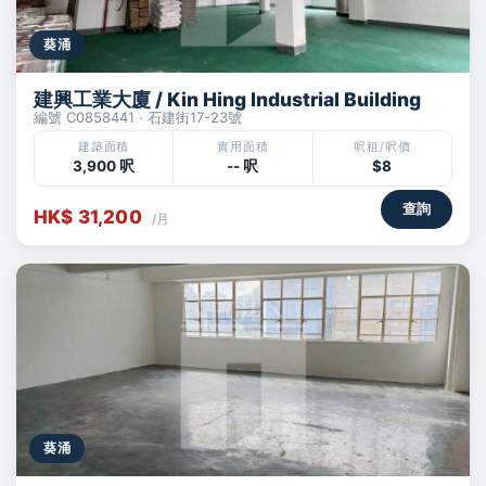
葵涌
建興工業大廈 / Kin Hing Industrial Building
編號 C0858441 · 石建街17-23號
建築面積
實用面積
呎租/呎價
3,900 呎
-- 呎
$8
查詢
HK$ 31,200
/月
葵涌