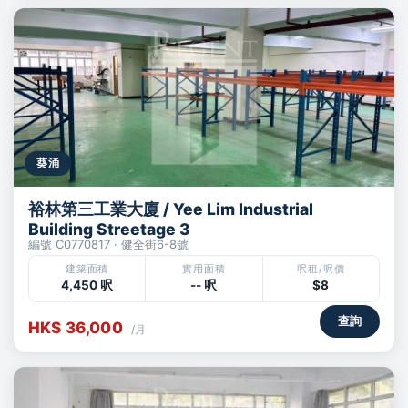
葵涌
裕林第三工業大廈 / Yee Lim Industrial
Building Streetage 3
編號 C0770817 · 健全街6-8號
建築面積
實用面積
呎租/呎價
4,450 呎
-- 呎
$8
查詢
HK$ 36,000
/月