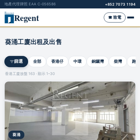
地產代理牌照 EAA C-056586
+852 7073 1194
Regent
☎ 致電
葵涌工廈出租及出售
全部
香港仔
中環
銅鑼灣
柴灣
跑馬
篩選
香港工廈放盤 163 · 顯示 1–30
葵涌