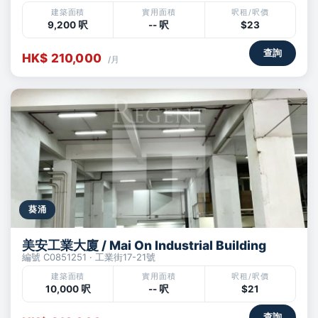
建築面積
實用面積
呎租/呎價
9,200 呎
-- 呎
$23
查詢
HK$ 210,000
/月
葵涌
美安工業大廈 / Mai On Industrial Building
編號 C0851251 · 工業街17-21號
建築面積
實用面積
呎租/呎價
10,000 呎
-- 呎
$21
查詢