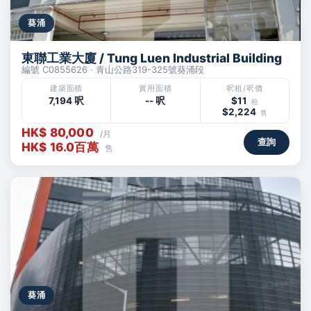
葵涌
東聯工業大廈 / Tung Luen Industrial Building
編號 C0855626 · 青山公路319-325號葵涌段
建築面積
實用面積
呎租/呎價
7,194 呎
-- 呎
$11
租
$2,224
售
HK$ 80,000
/月
查詢
HK$ 16.0百萬
售
葵涌