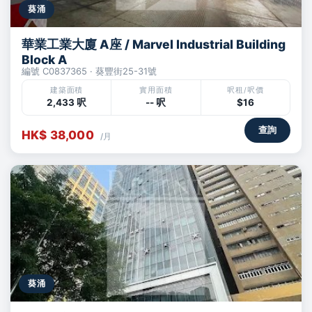
葵涌
華業工業大廈 A座 / Marvel Industrial Building
Block A
編號 C0837365 · 葵豐街25-31號
建築面積
實用面積
呎租/呎價
2,433 呎
-- 呎
$16
查詢
HK$ 38,000
/月
葵涌