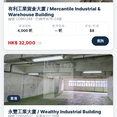
有利工業貨倉大廈 / Mercantile Industrial &
Warehouse Building
編號 C0861288 · 打磚坪街16-24號
建築面積
實用面積
呎租/呎價
4,000 呎
-- 呎
$8
查詢
HK$ 32,000
/月
葵涌
永豐工業大廈 / Wealthy Industrial Building
編號 C0858537 · 永業街22-26號