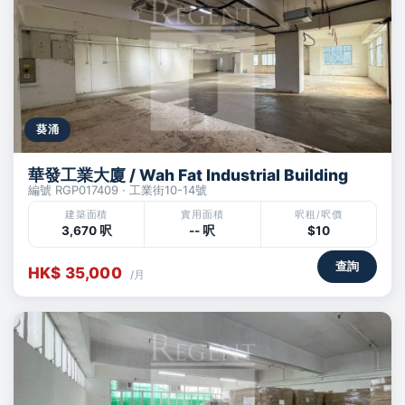
葵涌
華發工業大廈 / Wah Fat Industrial Building
編號 RGP017409 · 工業街10-14號
建築面積
實用面積
呎租/呎價
3,670 呎
-- 呎
$10
查詢
HK$ 35,000
/月