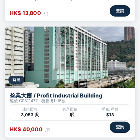
查詢
HK$ 13,800
/月
葵涌
盈業大廈 / Profit Industrial Building
編號 C0811477 · 葵豐街1-15號
建築面積
實用面積
呎租/呎價
3,053 呎
-- 呎
$13
查詢
HK$ 40,000
/月